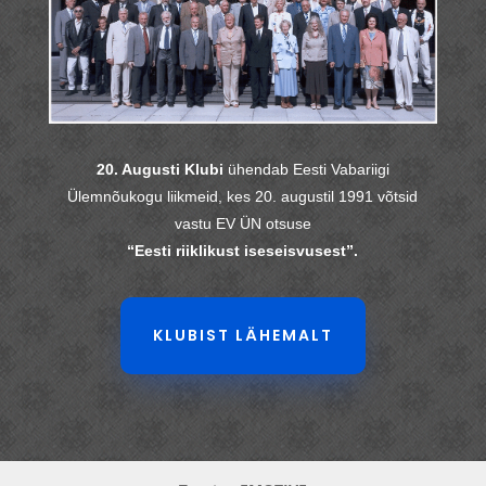
20. Augusti Klubi
ühendab Eesti Vabariigi
Ülemnõukogu liikmeid, kes 20. augustil 1991 võtsid
vastu EV ÜN otsuse
“Eesti riiklikust iseseisvusest”.
KLUBIST LÄHEMALT